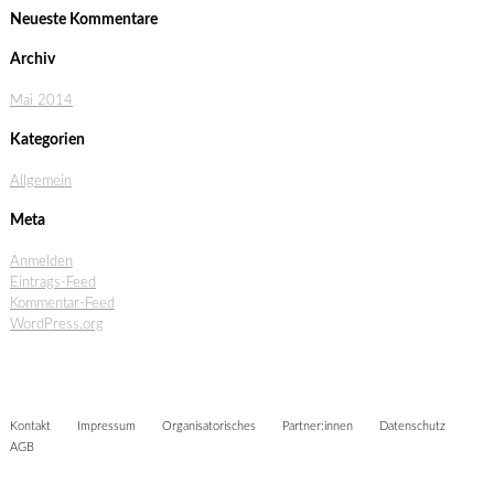
Neueste Kommentare
Archiv
Mai 2014
Kategorien
Allgemein
Meta
Anmelden
Eintrags-Feed
Kommentar-Feed
WordPress.org
Kontakt
Impressum
Organisatorisches
Partner:innen
Datenschutz
AGB